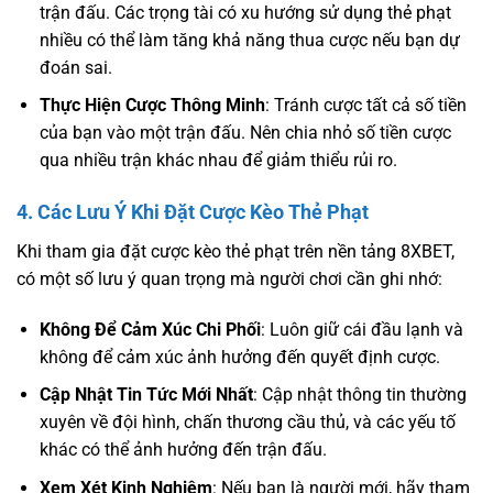
trận đấu. Các trọng tài có xu hướng sử dụng thẻ phạt
nhiều có thể làm tăng khả năng thua cược nếu bạn dự
đoán sai.
Thực Hiện Cược Thông Minh
: Tránh cược tất cả số tiền
của bạn vào một trận đấu. Nên chia nhỏ số tiền cược
qua nhiều trận khác nhau để giảm thiểu rủi ro.
4. Các Lưu Ý Khi Đặt Cược Kèo Thẻ Phạt
Khi tham gia đặt cược kèo thẻ phạt trên nền tảng 8XBET,
có một số lưu ý quan trọng mà người chơi cần ghi nhớ:
Không Để Cảm Xúc Chi Phối
: Luôn giữ cái đầu lạnh và
không để cảm xúc ảnh hưởng đến quyết định cược.
Cập Nhật Tin Tức Mới Nhất
: Cập nhật thông tin thường
xuyên về đội hình, chấn thương cầu thủ, và các yếu tố
khác có thể ảnh hưởng đến trận đấu.
Xem Xét Kinh Nghiệm
: Nếu bạn là người mới, hãy tham