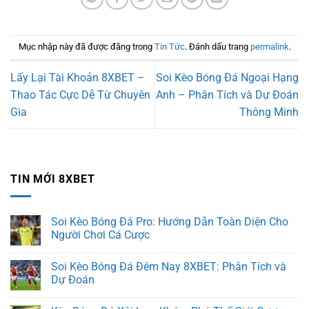
Mục nhập này đã được đăng trong
Tin Tức
. Đánh dấu trang
permalink
.
Lấy Lại Tài Khoản 8XBET –
Soi Kèo Bóng Đá Ngoại Hạng
Thao Tác Cực Dễ Từ Chuyên
Anh – Phân Tích và Dự Đoán
Gia
Thông Minh
TIN MỚI 8XBET
Soi Kèo Bóng Đá Pro: Hướng Dẫn Toàn Diện Cho
Người Chơi Cá Cược
Soi Kèo Bóng Đá Đêm Nay 8XBET: Phân Tích và
Dự Đoán