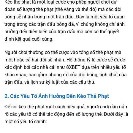
Kèo thẻ phạt là một loại cược cho phép người chơi dự
đoán số lượng thẻ phạt (thẻ vàng và thẻ đỏ) mà các đội
bóng sẽ nhận trong một trận đấu. Đây là một yếu tố quan
trọng trong các trận đấu bóng đá, vì chúng không chỉ ảnh
hưởng đến diễn biến của trận đấu mà còn có thể quyết
định kết quả cuối cùng.
Người chơi thường có thể cược vào tổng số thẻ phạt mà
một hoặc cả hai đội sẽ nhận. Hệ thống tỷ lệ cược sẽ được
xác định bởi các nhà cái như 8XBET dựa trên nhiều yếu tố
khác nhau, bao gồm phong độ của đội bóng, tính chất của
trận đấu, và lịch sử kỷ luật của các cầu thủ.
2. Các Yếu Tố Ảnh Hưởng Đến Kèo Thẻ Phạt
Để soi kèo thẻ phạt một cách hiệu quả, người chơi cần nắm
rõ các yếu tố có thể tác động đến số lượng thẻ. Dưới đây là
một số yếu tố chính: