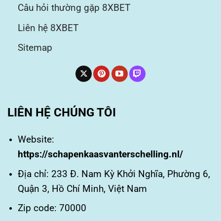
Câu hỏi thường gặp 8XBET
Liên hệ 8XBET
Sitemap
LIÊN HỆ CHÚNG TÔI
Website:
https://schapenkaasvanterschelling.nl/
Địa chỉ: 233 Đ. Nam Kỳ Khởi Nghĩa, Phường 6,
Quận 3, Hồ Chí Minh, Việt Nam
Zip code: 70000