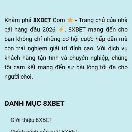
Khám phá
8XBET
Com
- Trang chủ của nhà
cái hàng đầu 2026
. 8XBET mang đến cho
bạn không chỉ những cơ hội cược hấp dẫn mà
còn trải nghiệm giải trí đỉnh cao. Với dịch vụ
khách hàng tận tình và chuyên nghiệp, chúng
tôi cam kết mang đến sự hài lòng tối đa cho
người chơi.
DANH MỤC 8XBET
Giới thiệu 8XBET
Chính sách bảo mật 8XBET