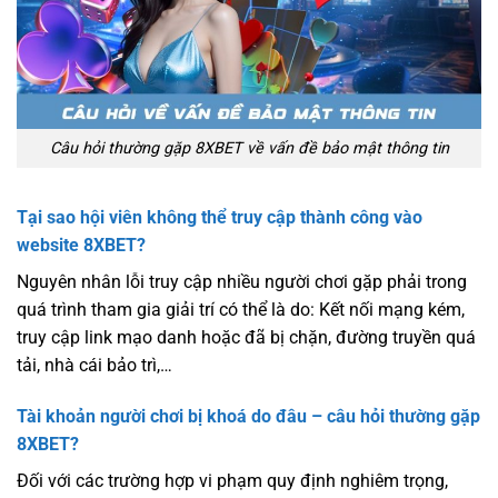
Câu hỏi thường gặp 8XBET về vấn đề bảo mật thông tin
Tại sao hội viên không thể truy cập thành công vào
website 8XBET?
Nguyên nhân lỗi truy cập nhiều người chơi gặp phải trong
quá trình tham gia giải trí có thể là do: Kết nối mạng kém,
truy cập link mạo danh hoặc đã bị chặn, đường truyền quá
tải, nhà cái bảo trì,…
Tài khoản người chơi bị khoá do đâu – câu hỏi thường gặp
8XBET?
Đối với các trường hợp vi phạm quy định nghiêm trọng,