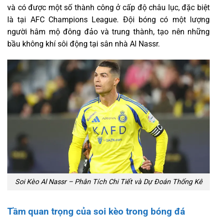
và có được một số thành công ở cấp độ châu lục, đặc biệt
là tại AFC Champions League. Đội bóng có một lượng
người hâm mộ đông đảo và trung thành, tạo nên những
bầu không khí sôi động tại sân nhà Al Nassr.
Soi Kèo Al Nassr – Phân Tích Chi Tiết và Dự Đoán Thống Kê
Tầm quan trọng của soi kèo trong bóng đá