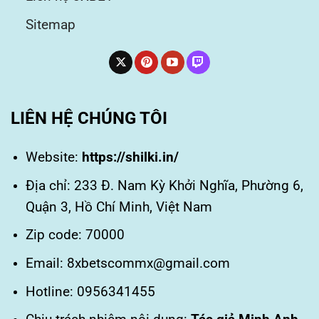
Sitemap
LIÊN HỆ CHÚNG TÔI
Website:
https://shilki.in/
Địa chỉ: 233 Đ. Nam Kỳ Khởi Nghĩa, Phường 6,
Quận 3, Hồ Chí Minh, Việt Nam
Zip code: 70000
Email:
8xbetscommx@gmail.com
Hotline: 0956341455