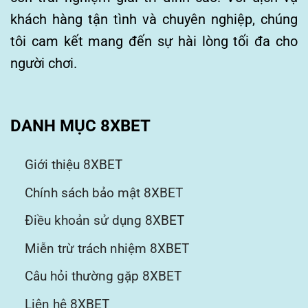
khách hàng tận tình và chuyên nghiệp, chúng
tôi cam kết mang đến sự hài lòng tối đa cho
người chơi.
DANH MỤC 8XBET
Giới thiệu 8XBET
Chính sách bảo mật 8XBET
Điều khoản sử dụng 8XBET
Miễn trừ trách nhiệm 8XBET
Câu hỏi thường gặp 8XBET
Liên hệ 8XBET