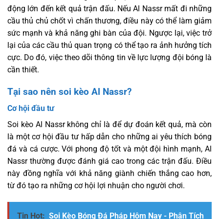
động lớn đến kết quả trận đấu. Nếu Al Nassr mất đi những
cầu thủ chủ chốt vì chấn thương, điều này có thể làm giảm
sức mạnh và khả năng ghi bàn của đội. Ngược lại, việc trở
lại của các cầu thủ quan trọng có thể tạo ra ảnh hưởng tích
cực. Do đó, việc theo dõi thông tin về lực lượng đội bóng là
cần thiết.
Tại sao nên soi kèo Al Nassr?
Cơ hội đầu tư
Soi kèo Al Nassr không chỉ là để dự đoán kết quả, mà còn
là một cơ hội đầu tư hấp dẫn cho những ai yêu thích bóng
đá và cá cược. Với phong độ tốt và một đội hình mạnh, Al
Nassr thường được đánh giá cao trong các trận đấu. Điều
này đồng nghĩa với khả năng giành chiến thắng cao hơn,
từ đó tạo ra những cơ hội lợi nhuận cho người chơi.
Tin Hot:
Soi Kèo Bóng Đá Pháp Hôm Nay - Phân Tích