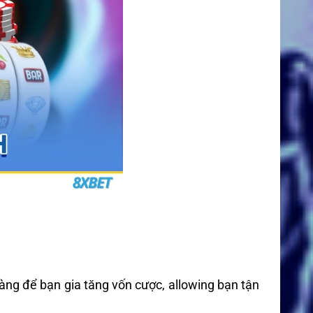
vàng để bạn gia tăng vốn cược, allowing bạn tận