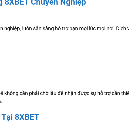
ng 8XBET Chuyên Nghiệp
 nghiệp, luôn sẵn sàng hỗ trợ bạn mọi lúc mọi nơi. Dịch
 sẽ không cần phải chờ lâu để nhận được sự hỗ trợ cần thi
.
i Tại 8XBET