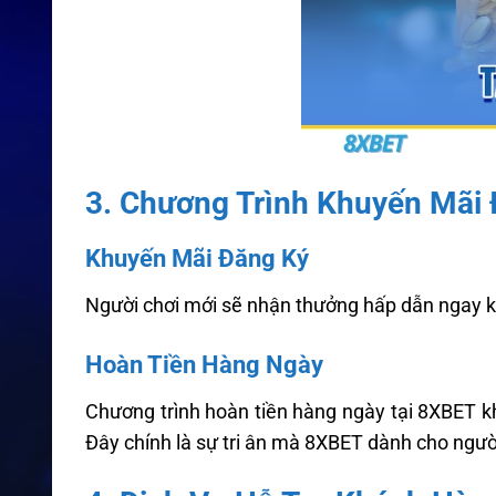
3. Chương Trình Khuyến Mãi 
Khuyến Mãi Đăng Ký
Người chơi mới sẽ nhận thưởng hấp dẫn ngay kh
Hoàn Tiền Hàng Ngày
Chương trình hoàn tiền hàng ngày tại 8XBET k
Đây chính là sự tri ân mà 8XBET dành cho người