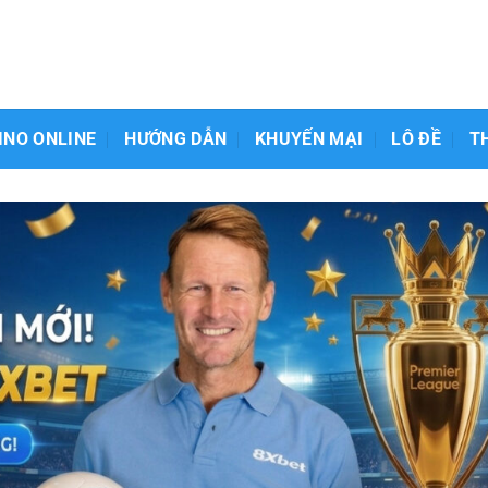
INO ONLINE
HƯỚNG DẪN
KHUYẾN MẠI
LÔ ĐỀ
T