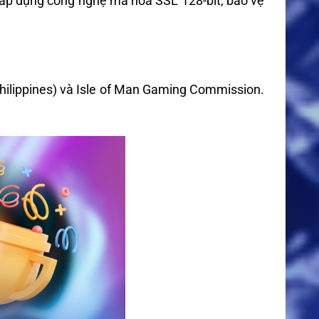
ái áp dụng công nghệ mã hóa SSL 128-bit, bảo vệ
ilippines) và Isle of Man Gaming Commission.