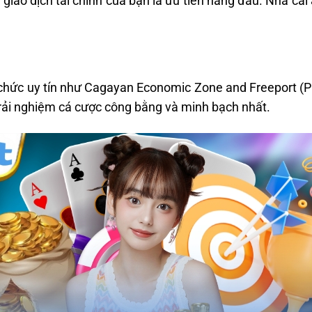
 giao dịch tài chính của bạn là ưu tiên hàng đầu. Nhà c
hức uy tín như Cagayan Economic Zone and Freeport (Ph
rải nghiệm cá cược công bằng và minh bạch nhất.