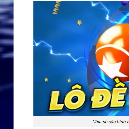
Chia sẻ các hình t