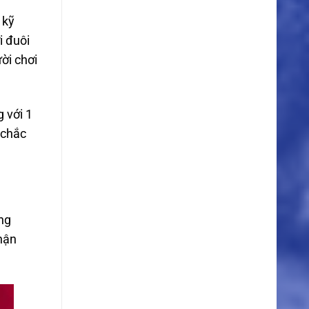
 kỹ
i đuôi
ời chơi
g với 1
 chắc
ảng
nhận