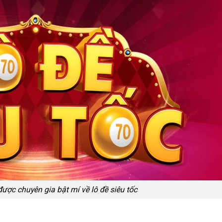
ược chuyên gia bật mí về lô đề siêu tốc