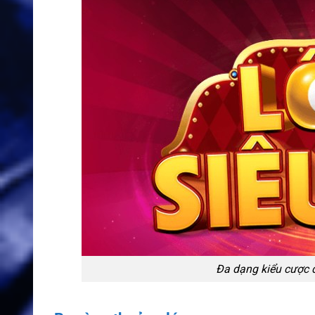
Đa dạng kiểu cược đ