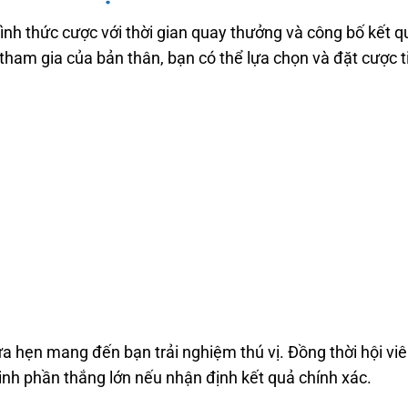
ình thức cược với thời gian quay thưởng và công bố kết 
tham gia của bản thân, bạn có thể lựa chọn và đặt cược t
a hẹn mang đến bạn trải nghiệm thú vị. Đồng thời hội viê
inh phần thắng lớn nếu nhận định kết quả chính xác.