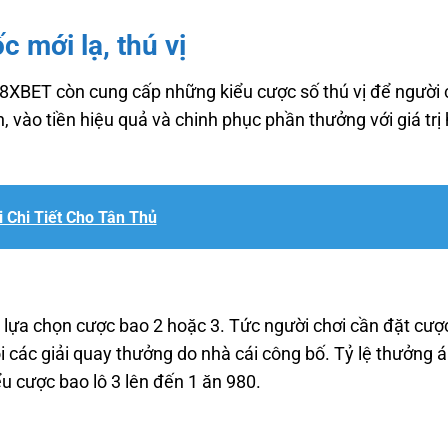
c mới lạ, thú vị
i 8XBET còn cung cấp những kiểu cược số thú vị để người 
, vào tiền hiệu quả và chinh phục phần thưởng với giá trị
 Chi Tiết Cho Tân Thủ
hể lựa chọn cược bao 2 hoặc 3. Tức người chơi cần đặt cượ
i các giải quay thưởng do nhà cái công bố. Tỷ lệ thưởng 
ểu cược bao lô 3 lên đến 1 ăn 980.