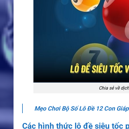
Chia sẻ về dịch
Mẹo Chơi Bộ Số Lô Đề 12 Con Giá
Các hình thức lô đề siêu tốc 