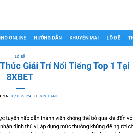
INO ONLINE
HƯỚNG DẪN
KHUYẾN MẠI
LÔ ĐỀ
T
LÔ ĐỀ
Thức Giải Trí Nổi Tiếng Top 1 Tại
8XBET
 TRÊN
16/10/2024
BỞI
MINH ANH
rực tuyến hấp dẫn thành viên không thể bỏ qua khi đến vớ
 nhận định thú vị, áp dụng mức thưởng khủng để người ch