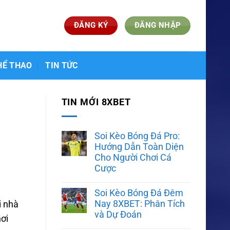
ĐĂNG KÝ
ĐĂNG NHẬP
HỂ THAO
TIN TỨC
TIN MỚI 8XBET
Soi Kèo Bóng Đá Pro:
Hướng Dẫn Toàn Diện
Cho Người Chơi Cá
Cược
Soi Kèo Bóng Đá Đêm
Nay 8XBET: Phân Tích
i nhà
và Dự Đoán
ơi