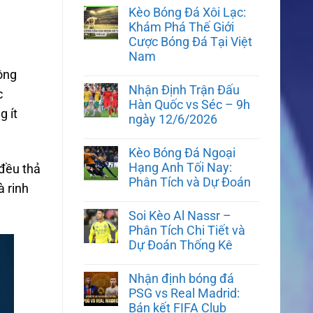
Kèo Bóng Đá Xôi Lạc:
Khám Phá Thế Giới
Cược Bóng Đá Tại Việt
Nam
hông
Nhận Định Trận Đấu
c
Hàn Quốc vs Séc – 9h
g ít
ngày 12/6/2026
Kèo Bóng Đá Ngoại
Hạng Anh Tối Nay:
 đều thả
Phân Tích và Dự Đoán
à rinh
Soi Kèo Al Nassr –
Phân Tích Chi Tiết và
Dự Đoán Thống Kê
Nhận định bóng đá
PSG vs Real Madrid:
Bán kết FIFA Club