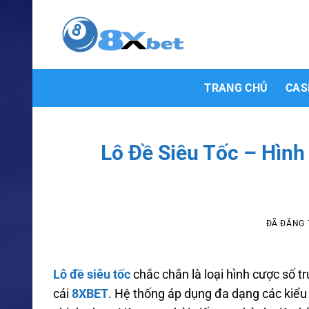
Chuyển
đến
nội
dung
TRANG CHỦ
CAS
Lô Đề Siêu Tốc – Hình 
ĐÃ ĐĂNG
Lô đề siêu tốc
chắc chắn là loại hình cược số t
cái
8XBET
. Hệ thống áp dụng đa dạng các kiểu