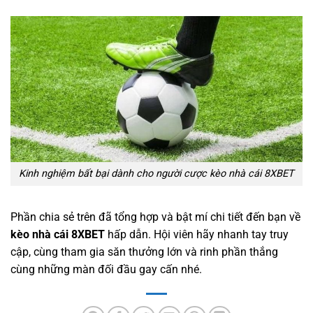
Kinh nghiệm bất bại dành cho người cược kèo nhà cái 8XBET
Phần chia sẻ trên đã tổng hợp và bật mí chi tiết đến bạn về
kèo nhà cái 8XBET
hấp dẫn. Hội viên hãy nhanh tay truy
cập, cùng tham gia săn thưởng lớn và rinh phần thắng
cùng những màn đối đầu gay cấn nhé.