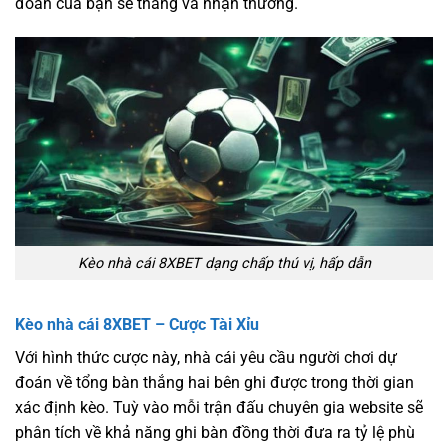
đoán của bạn sẽ thắng và nhận thưởng.
Kèo nhà cái 8XBET dạng chấp thú vị, hấp dẫn
Kèo nhà cái 8XBET – Cược Tài Xỉu
Với hình thức cược này, nhà cái yêu cầu người chơi dự
đoán về tổng bàn thắng hai bên ghi được trong thời gian
xác định kèo. Tuỳ vào mỗi trận đấu chuyên gia website sẽ
phân tích về khả năng ghi bàn đồng thời đưa ra tỷ lệ phù