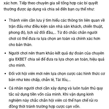
xác hơn. Tiếp theo chuyên gia sẽ tổng hợp các bí quyết
thường được áp dụng và chia sẻ đến bạn cụ thể như:
Thành viên cần lưu ý tìm hiểu các thông tin liên quan về
trận đấu như điều kiện sân nhà sân khách, chiến thuật,
phong độ, lịch sử đối đầu,… Từ đó chắc chắn người
chơi có thể đưa ra lựa chọn an toàn và chính xác hơn
cho bản thân.
Người chơi nên tham khảo kết quả dự đoán của chuyên
gia 8XBET chia sẻ để đưa ra lựa chọn an toàn, hiệu quả
cho mình.
Đối với hội viên mới nên lựa chọn cược các hình thức cơ
bản như kèo chấp, chẵn lẻ, Tài Xỉu,…
Cá nhân người chơi cần xây dựng và luôn tuân thủ quy
tắc sử dụng tiền vốn của mình. Khi vận dụng kinh
nghiệm này chắc chắn hội viên có thể hạn chế rủi ro
đồng thời tránh trường hợp cược cạn vốn.