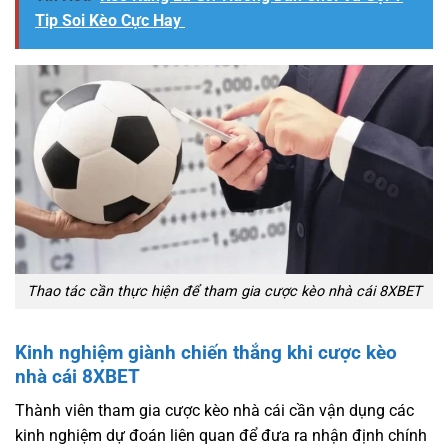
Tip Soi Kèo Cực Hay
Thao tác cần thực hiện để tham gia cược kèo nhà cái 8XBET
Kinh nghiệm giành chiến thắng khi cược kèo
nhà cái 8XBET
Thành viên tham gia cược kèo nhà cái cần vận dụng các
kinh nghiệm dự đoán liên quan để đưa ra nhận định chính