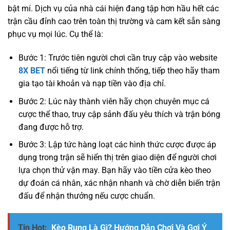
bật mí. Dịch vụ của nhà cái hiện đang tập hơn hầu hết các
trận cầu đỉnh cao trên toàn thị trường và cam kết sẵn sàng
phục vụ mọi lúc. Cụ thể là:
Bước 1: Trước tiên người chơi cần truy cập vào website
8X BET
nổi tiếng từ link chính thống, tiếp theo hãy tham
gia tạo tài khoản và nạp tiền vào địa chỉ.
Bước 2: Lúc này thành viên hãy chọn chuyên mục cá
cược thể thao, truy cập sảnh đấu yêu thích và trận bóng
đang được hỗ trợ.
Bước 3: Lập tức hàng loạt các hình thức cược được áp
dụng trong trận sẽ hiển thị trên giao diện để người chơi
lựa chọn thử vận may. Bạn hãy vào tiền cửa kèo theo
dự đoán cá nhân, xác nhận nhanh và chờ diễn biến trận
đấu để nhận thưởng nếu cược chuẩn.
Tin Hot:
Kèo Rung Là Gì? Hướng Dẫn Chơi Và Gợi Ý